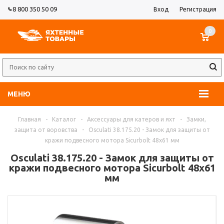
8 800 350 50 09
Вход
Регистрация
0
МЕНЮ
Главная
-
Каталог
-
Аксессуары для катеров и яхт
-
Замки,
защита от воровства
-
Osculati 38.175.20 - Замок для защиты от
кражи подвесного мотора Sicurbolt 48x61 мм
Osculati 38.175.20 - Замок для защиты от
кражи подвесного мотора Sicurbolt 48x61
мм