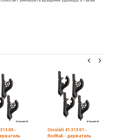
 помогает уменьшить вращение удилища, а также
.313.00 -
Osculati 41.313.01 -
Osculati 4
держатель
RodRak - держатель
RodStow 