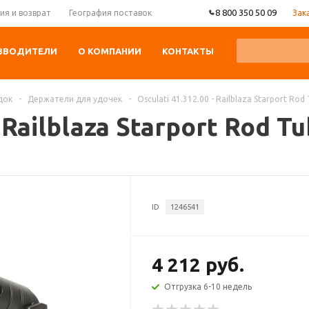
8 800 350 50 09
Зак
ия и возврат
География поставок
ЗВОДИТЕЛИ
О КОМПАНИИ
КОНТАКТЫ
док
-
Держатели для удочек
-
Osculati 41.312.00 - Railblaza Starport R
 - Railblaza Starport Rod 
ID
1246541
4 212 руб.
Отгрузка 6-10 недель