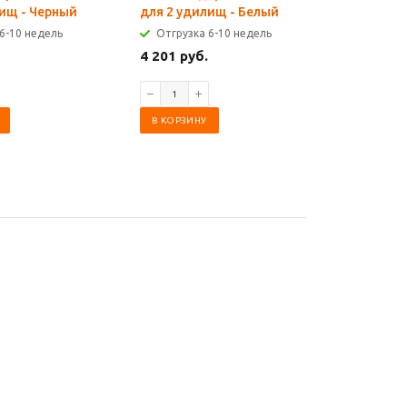
лищ - Черный
для 2 удилищ - Белый
Отгрузк
6-10 недель
Отгрузка 6-10 недель
1 583 ру
4 201 руб.
В КОРЗИ
В КОРЗИНУ