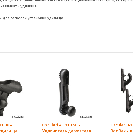
, катушек и флай-реелей. Он оснащен специальным стопором, который
анавливать удилища.
 для легкости установки удилища.
11.00 -
Osculati 41.310.90 -
Osculati 41
удилища
Удлинитель держателя
RodRak - 