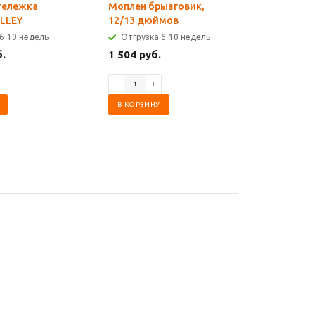
тележка
Моплен брызговик,
Моплен 
LLEY
12/13 дюймов
12/13 дю
боковым
6-10 недель
Отгрузка 6-10 недель
Отгрузк
б.
1 504 руб.
1 544 ру
В КОРЗИНУ
В КОРЗИ