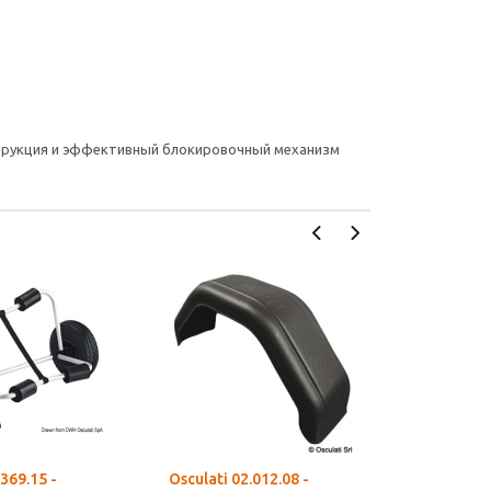
струкция и эффективный блокировочный механизм
.369.15 -
Osculati 02.012.08 -
Osculati 0