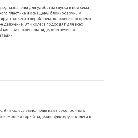
0 предназначены для удобства спуска и подъема
чного пластика и оснащены блокировочным
ирует колеса в нерабочем положении во время
ое движение. Эти колеса подходят для всех
4 мм в разложенном виде, обеспечивая
атации.
ок. Эти колеса выполнены из высокопрочного
анизмом, который надежно фиксирует колеса в