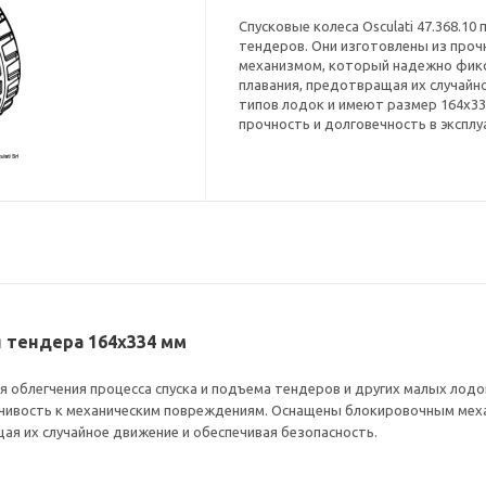
Спусковые колеса Osculati 47.368.1
тендеров. Они изготовлены из про
механизмом, который надежно фикс
плавания, предотвращая их случайн
типов лодок и имеют размер 164x33
прочность и долговечность в эксплу
ля тендера 164x334 мм
для облегчения процесса спуска и подъема тендеров и других малых лод
ойчивость к механическим повреждениям. Оснащены блокировочным мех
ая их случайное движение и обеспечивая безопасность.