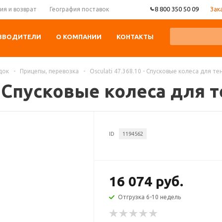
8 800 350 50 09
Зак
ия и возврат
География поставок
ЗВОДИТЕЛИ
О КОМПАНИИ
КОНТАКТЫ
док
-
Прицепы, перевозка
-
Osculati 47.368.10 - Спусковые колеса для т
 - Спусковые колеса для
ID
1194562
16 074 руб.
Отгрузка 6-10 недель