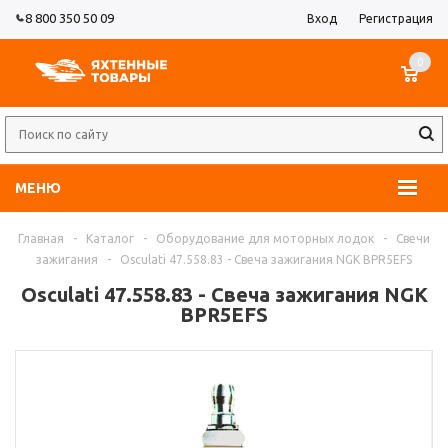
8 800 350 50 09
Вход
Регистрация
0
МЕНЮ
Главная
-
Каталог
-
Оборудование для моторных лодок
-
Свечи
зажигания
-
Osculati 47.558.83 - Свеча зажигания NGK BPR5EFS
Osculati 47.558.83 - Свеча зажигания NGK
BPR5EFS