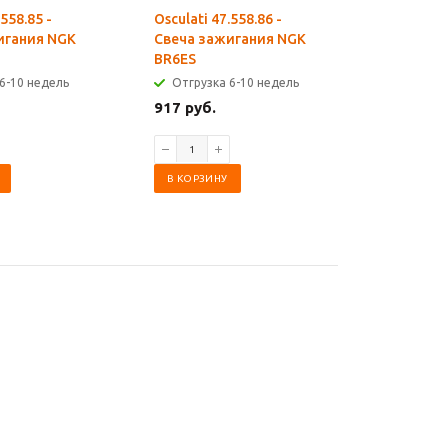
.558.85 -
Osculati 47.558.86 -
Osculati 4
игания NGK
Свеча зажигания NGK
Свеча за
BR6ES
ITR4A15
6-10 недель
Отгрузка 6-10 недель
Отгрузк
917 руб.
3 585 ру
В КОРЗИНУ
В КОРЗИ