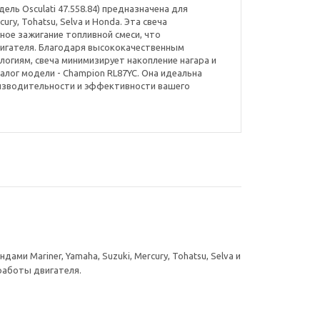
ель Osculati 47.558.84) предназначена для
cury, Tohatsu, Selva и Honda. Эта свеча
ое зажигание топливной смеси, что
вигателя. Благодаря высококачественным
огиям, свеча минимизирует накопление нагара и
алог модели - Champion RL87YC. Она идеальна
изводительности и эффективности вашего
ми Mariner, Yamaha, Suzuki, Mercury, Tohatsu, Selva и
работы двигателя.