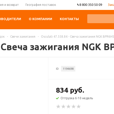
8 800 350 50 09
Зак
ия и возврат
География поставок
ЗВОДИТЕЛИ
О КОМПАНИИ
КОНТАКТЫ
док
-
Свечи зажигания
-
Osculati 47.558.84 - Свеча зажигания NGK BPR6HS
 - Свеча зажигания NGK 
ID
1194698
834 руб.
Отгрузка 6-10 недель