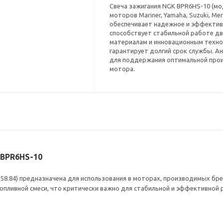
Свеча зажигания NGK BPR6HS-10 (мод
моторов Mariner, Yamaha, Suzuki, Mer
обеспечивает надежное и эффективн
способствует стабильной работе д
материалам и инновационным технол
гарантирует долгий срок службы. Ан
для поддержания оптимальной про
мотора.
K BPR6HS-10
558.84) предназначена для использования в моторах, производимых бренда
топливной смеси, что критически важно для стабильной и эффективной 