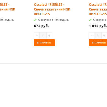
58.83 -
Osculati 47.558.82 -
Osculati 47
ания NGK
Свеча зажигания NGK
Свеча заж
BP8HS-15
BPZ8HS-15
10 недель
Отгрузка 6-10 недель
Отгрузка 
674 руб.
1 815 руб.
В КОРЗИНУ
В КОРЗИНУ