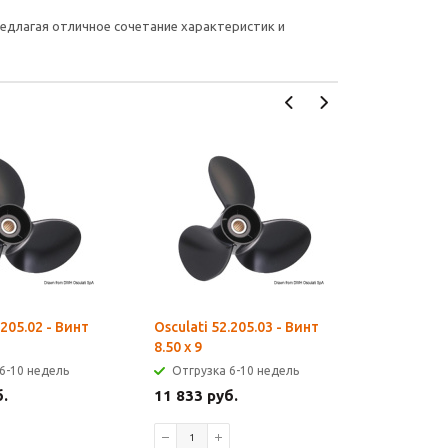
едлагая отличное сочетание характеристик и
.205.02 - Винт
Osculati 52.205.03 - Винт
Osculati 
8.50 x 9
9.25 x 9
6-10 недель
Отгрузка 6-10 недель
Отгрузк
б.
11 833 руб.
14 067 р