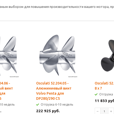
тивным выбором для повышения производительности вашего мотора, пр
04.06 -
Osculati 52.204.05 -
Osculati 52
й винт
Алюминиевый винт
8 x 7
для
Volvo Penta для
Отгрузка 
6
DP280/290 C5
11 833 ру
10 недель
Отгрузка 6-10 недель
.
222 925 руб.