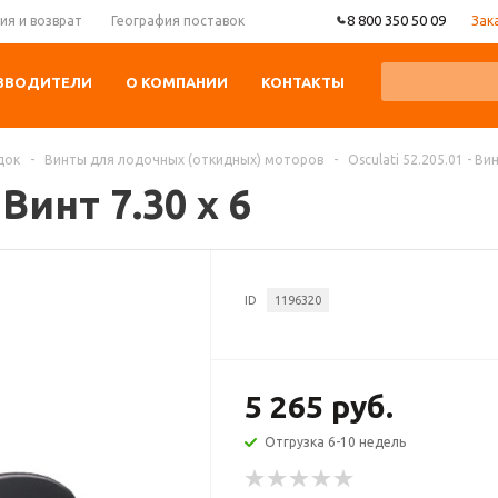
8 800 350 50 09
Зак
ия и возврат
География поставок
ЗВОДИТЕЛИ
О КОМПАНИИ
КОНТАКТЫ
док
-
Винты для лодочных (откидных) моторов
-
Osculati 52.205.01 - Вин
 Винт 7.30 x 6
ID
1196320
5 265 руб.
Отгрузка 6-10 недель