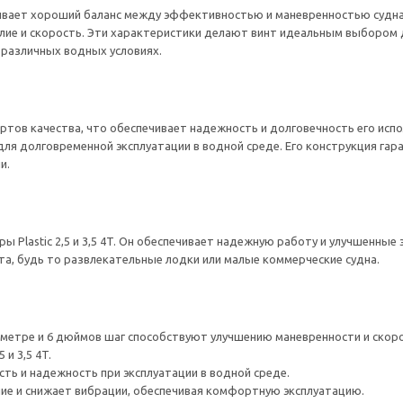
чивает хороший баланс между эффективностью и маневренностью судна
лие и скорость. Эти характеристики делают винт идеальным выбором для
 различных водных условиях.
дартов качества, что обеспечивает надежность и долговечность его ис
 для долговременной эксплуатации в водной среде. Его конструкция га
и.
 Plastic 2,5 и 3,5 4T. Он обеспечивает надежную работу и улучшенные
а, будь то развлекательные лодки или малые коммерческие судна.
метре и 6 дюймов шаг способствуют улучшению маневренности и скоро
 и 3,5 4T.
ть и надежность при эксплуатации в водной среде.
лие и снижает вибрации, обеспечивая комфортную эксплуатацию.