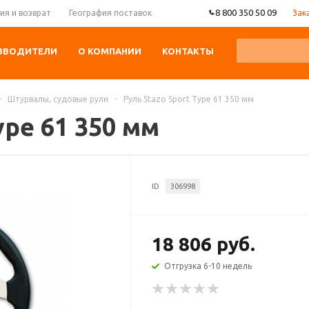
8 800 350 50 09
Зак
ия и возврат
География поставок
ЗВОДИТЕЛИ
О КОМПАНИИ
КОНТАКТЫ
-
Штурвалы, судовые рули
-
Руль Stazo Sport Type 61 350 мм
ype 61 350 мм
ID
306998
18 806 руб.
Отгрузка 6-10 недель