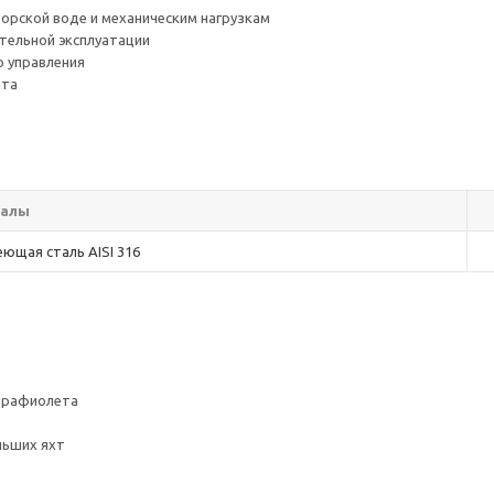
морской воде и механическим нагрузкам
тельной эксплуатации
о управления
ата
иалы
ющая сталь AISI 316
ьтрафиолета
льших яхт