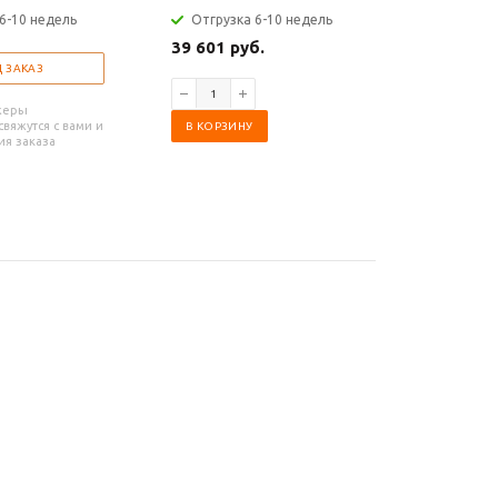
мм
6-10 недель
Отгрузка 6-10 недель
Отгрузк
39 601 руб.
 ЗАКАЗ
П
жеры
вяжутся с вами и
В КОРЗИНУ
ия заказа
Наши мен
обязательн
уточнят усл