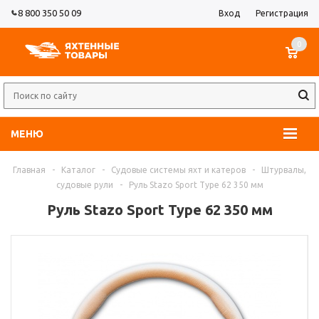
8 800 350 50 09
Вход
Регистрация
0
МЕНЮ
Главная
-
Каталог
-
Судовые системы яхт и катеров
-
Штурвалы,
судовые рули
-
Руль Stazo Sport Type 62 350 мм
Руль Stazo Sport Type 62 350 мм