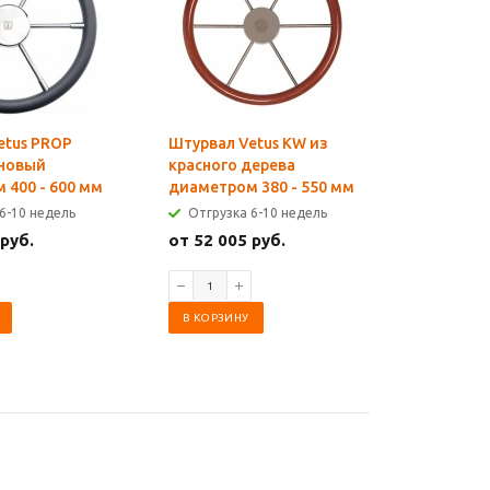
etus PROP
Штурвал Vetus KW из
Штурвал 
новый
красного дерева
тиковый
 400 - 600 мм
диаметром 380 - 550 мм
400 - 600
6-10 недель
Отгрузка 6-10 недель
Отгрузк
 руб.
от 52 005 руб.
от 71 29
В КОРЗИНУ
В КОРЗИ