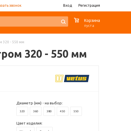
азать звонок
Вход
Регистрация
0
Корзина
пуста
 320 - 550 мм
ом 320 - 550 мм
Диаметр (мм) - на выбор:
320
360
380
450
550
Цвет изделия: