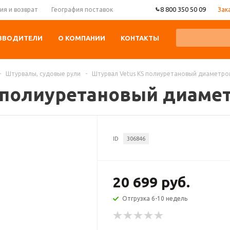
8 800 350 50 09
Зак
ия и возврат
География поставок
ЗВОДИТЕЛИ
О КОМПАНИИ
КОНТАКТЫ
-
Штурвалы, судовые рули
-
Штурвал Vetus KS полиуретановый диаметром
 полиуретановый диаметр
ID
306846
20 699 руб.
Отгрузка 6-10 недель