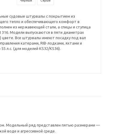
Чёрный
Серый
льные судовые штурвалы с покрытием из
ющего тепло и обеспечивающего комфорт в
олнен из нержавеющей стали, а спицы и ступица
I 316. Модели выпускаются в пяти диаметрах
(G) цвете. Все штурвалы имеют посадку под вал
 управления катерами, RIB-лодками, яхтами и
5 л.с. (для моделей KS32/KS36).
ном. Модельный ряд представлен пятью размерами —
кой воде и агрессивной среде.