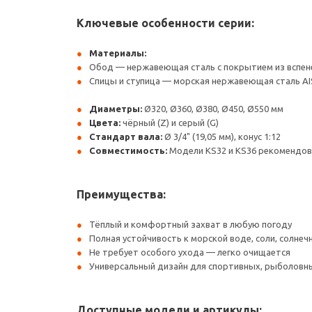
Ключевые особенности серии:
Материалы:
Обод — нержавеющая сталь с покрытием из вспен
Спицы и ступица — морская нержавеющая сталь AIS
Диаметры:
Ø320, Ø360, Ø380, Ø450, Ø550 мм
Цвета:
чёрный (Z) и серый (G)
Стандарт вала:
Ø 3/4" (19,05 мм), конус 1:12
Совместимость:
Модели KS32 и KS36 рекомендован
Преимущества:
Тёплый и комфортный захват в любую погоду
Полная устойчивость к морской воде, соли, солне
Не требует особого ухода — легко очищается
Универсальный дизайн для спортивных, рыболовны
Доступные модели и артикулы: