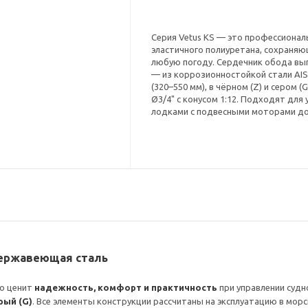
Серия Vetus KS — это профессиона
эластичного полиуретана, сохраня
любую погоду. Сердечник обода вып
— из коррозионностойкой стали AIS
(320–550 мм), в чёрном (Z) и сером 
Ø3/4" с конусом 1:12. Подходят для
лодками с подвесными моторами до 5
 нержавеющая сталь
то ценит
надежность, комфорт и практичность
при управлении суд
рый (G)
. Все элементы конструкции рассчитаны на эксплуатацию в морс