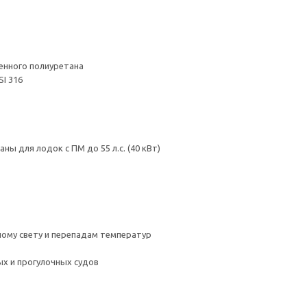
енного полиуретана
I 316
ы для лодок с ПМ до 55 л.с. (40 кВт)
чному свету и перепадам температур
х и прогулочных судов