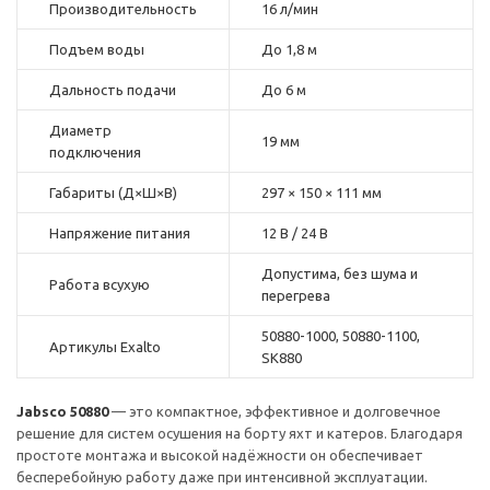
Производительность
16 л/мин
Подъем воды
До 1,8 м
Дальность подачи
До 6 м
Диаметр
19 мм
подключения
Габариты (Д×Ш×В)
297 × 150 × 111 мм
Напряжение питания
12 В / 24 В
Допустима, без шума и
Работа всухую
перегрева
50880-1000, 50880-1100,
Артикулы Exalto
SK880
Jabsco 50880
— это компактное, эффективное и долговечное
решение для систем осушения на борту яхт и катеров. Благодаря
простоте монтажа и высокой надёжности он обеспечивает
бесперебойную работу даже при интенсивной эксплуатации.