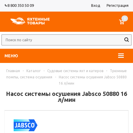
8 800 350 50 09
Вход
Регистрация
0
МЕНЮ
Главная
-
Каталог
-
Судовые системы яхт и катеров
-
Трюмные
помпы, система осушения
-
Насос системы осушения Jabsco 50880
16 л/мин
Насос системы осушения Jabsco 50880 16
л/мин