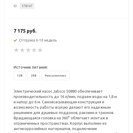
ID
378147
7 175 руб.
Отгрузка 6-10 недель
Источник питания:
12В
24В
Рем.комплект
Электрический насос Jabsco 50880 обеспечивает
производительность до 16 л/мин, подъем воды на 1,8 м
и напор до 6 м. Самовсасывающая конструкция и
возможность работы всухую делают его надежным
решением для душевых поддонов, раковин и трюмов.
Вращающаяся головка на 360° облегчает монтаж в
ограниченных пространствах. Корпус выполнен из
антикоррозийных материалов, подключение