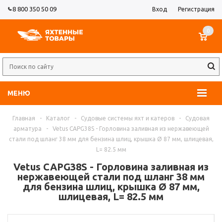
8 800 350 50 09
Вход
Регистрация
0
МЕНЮ
Главная
-
Каталог
-
Судовые системы яхт и катеров
-
Судовая
арматура
-
Vetus CAPG38S - Горловина заливная из нержавеющей
стали под шланг 38 мм для бензина шлиц, крышка Ø 87 мм, шлицевая,
L= 82.5 мм
Vetus CAPG38S - Горловина заливная из
нержавеющей стали под шланг 38 мм
для бензина шлиц, крышка Ø 87 мм,
шлицевая, L= 82.5 мм