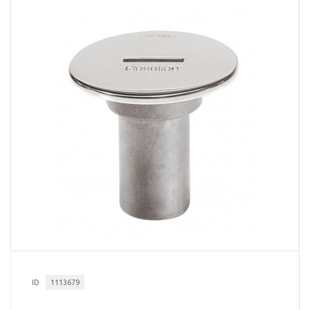
ID
1113679