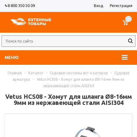
8 800 350 50 09
Вход
Регистрация
0
МЕНЮ
Главная
-
Каталог
-
Судовые системы яхт и катеров
-
Судовая
арматура
-
Vetus HCS08 - Хомут для шланга Ø8-16мм 9мм из
нержавеющей стали AISI304
Vetus HCS08 - Хомут для шланга Ø8-16мм
9мм из нержавеющей стали AISI304