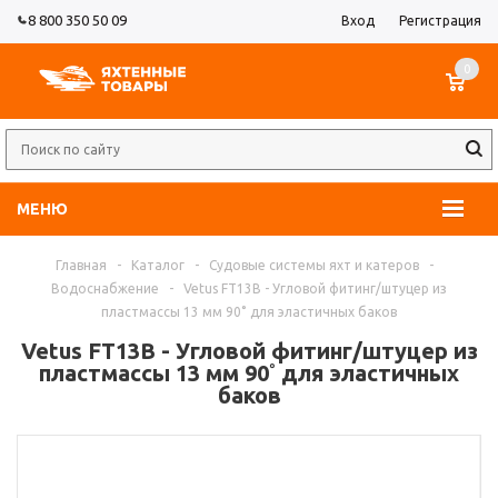
8 800 350 50 09
Вход
Регистрация
0
МЕНЮ
Главная
-
Каталог
-
Судовые системы яхт и катеров
-
Водоснабжение
-
Vetus FT13B - Угловой фитинг/штуцер из
пластмассы 13 мм 90˚ для эластичных баков
Vetus FT13B - Угловой фитинг/штуцер из
пластмассы 13 мм 90˚ для эластичных
баков