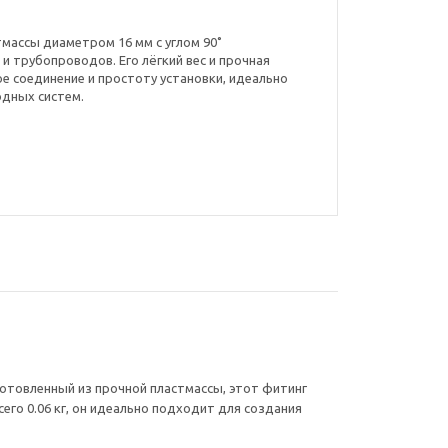
тмассы диаметром 16 мм с углом 90˚
и трубопроводов. Его лёгкий вес и прочная
 соединение и простоту установки, идеально
дных систем.
отовленный из прочной пластмассы, этот фитинг
его 0.06 кг, он идеально подходит для создания