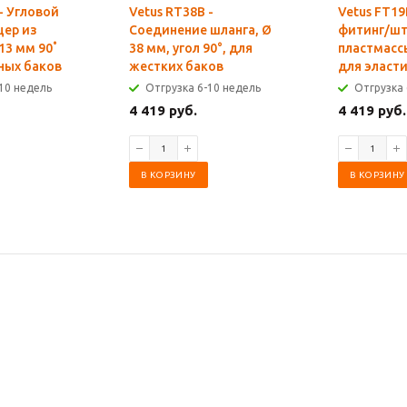
- Угловой
Vetus RT38B -
Vetus FT19
цер из
Соединение шланга, Ø
фитинг/шт
13 мм 90˚
38 мм, угол 90°, для
пластмассы
ных баков
жестких баков
для эласт
10 недель
Отгрузка 6-10 недель
Отгрузка 
4 419 руб.
4 419 руб.
В КОРЗИНУ
В КОРЗИНУ