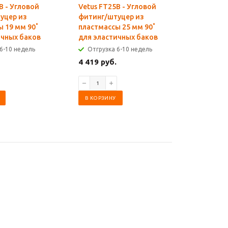
B - Угловой
Vetus FT25B - Угловой
Vetus FT
уцер из
фитинг/штуцер из
фитинг/
 19 мм 90˚
пластмассы 25 мм 90˚
пластмас
ичных баков
для эластичных баков
для элас
6-10 недель
Отгрузка 6-10 недель
Отгрузк
4 419 руб.
4 419 ру
В КОРЗИНУ
В КОРЗИ