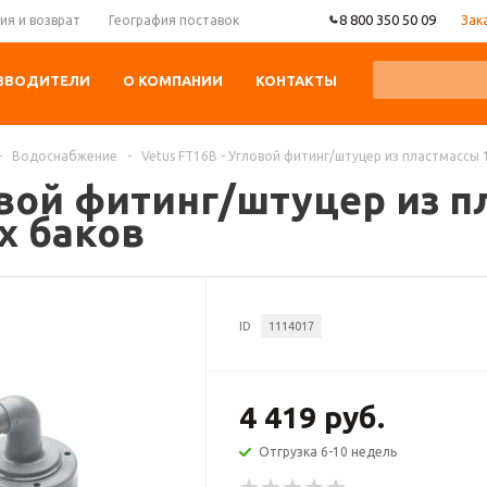
8 800 350 50 09
Зак
ия и возврат
География поставок
ЗВОДИТЕЛИ
О КОМПАНИИ
КОНТАКТЫ
-
Водоснабжение
-
Vetus FT16B - Угловой фитинг/штуцер из пластмассы 
овой фитинг/штуцер из п
х баков
ID
1114017
4 419 руб.
Отгрузка 6-10 недель