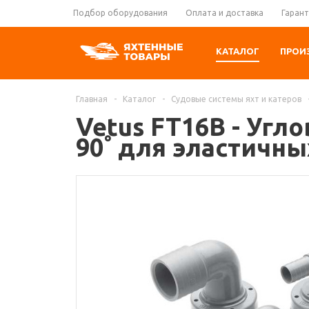
Подбор оборудования
Оплата и доставка
Гарант
КАТАЛОГ
ПРОИ
Главная
-
Каталог
-
Судовые системы яхт и катеров
Vetus FT16B - Угл
90˚ для эластичны