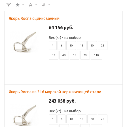
Якорь Rocna оцинкованный
64 156 руб.
Вес (кг) - на выбор :
4
6
10
15
20
25
33
40
55
70
110
Якорь Rocna из 316 морской нержавеющей стали
243 058 руб.
Вес (кг) - на выбор :
4
6
10
15
20
25