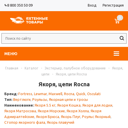
8 800 350 50 09
Вход
Регистрация
0
МЕНЮ
Главная
-
Каталог
-
Экстерьер, палубное оборудование
-
Якоря,
цепи
-
Якоря, цепи Rocna
Якоря, цепи Rocna
Бренд:
Fortress
,
Lewmar
,
Maxwell
,
Rocna
,
Quick
,
Osculati
Тип:
Вертлюги
,
Роульсы
,
Якорная цепи и тросы
Наименование:
Якоря 5.5 кг
,
Якоря Кошка
,
Якоря для лодки
,
Якоря Матросова
,
Якоря Морские
,
Якоря Холла
,
Якоря
Адмиралтейские
,
Якоря Брюса
,
Якорь Плуг
,
Роульс Якорный
,
Стопор якорного фала
,
Якорь плавучий