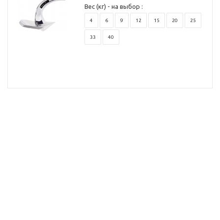
Вес (кг) - на выбор :
4
6
9
12
15
20
25
33
40