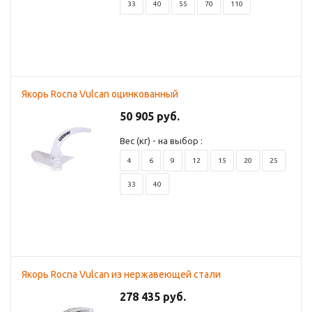
33
40
55
70
110
Якорь Rocna Vulcan оцинкованный
50 905 руб.
Вес (кг) - на выбор :
4
6
9
12
15
20
25
33
40
Якорь Rocna Vulcan из нержавеющей стали
278 435 руб.