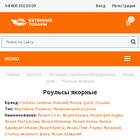
8 800 350 50 09
Вход
Регистрация
0
МЕНЮ
Главная
-
Каталог
-
Экстерьер, палубное оборудование
-
Якоря,
цепи
-
Роульсы якорные
Роульсы якорные
Бренд:
Fortress
,
Lewmar
,
Maxwell
,
Rocna
,
Quick
,
Osculati
Тип:
Вертлюги
,
Роульсы
,
Якорная цепи и тросы
Наименование:
Якоря 5.5 кг
,
Якоря Кошка
,
Якоря для лодки
,
Якоря Матросова
,
Якоря Морские
,
Якоря Холла
,
Якоря
Адмиралтейские
,
Якоря Брюса
,
Якорь Плуг
,
Роульс Якорный
,
Стопор якорного фала
,
Якорь плавучий