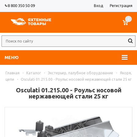
8 800 350 50 09
Вход
Регистрация
0
МЕНЮ
Главная
-
Каталог
-
Экстерьер, палубное оборудование
-
Якоря,
цепи
-
Osculati 01.215.00 - Роульс носовой нержавеющей стали 25 кг
Osculati 01.215.00 - Роульс носовой
нержавеющей стали 25 кг