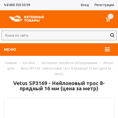
8 800 350 50 09
Вход
Регистрация
0
МЕНЮ
Главная
-
Каталог
-
Экстерьер, палубное оборудование
-
Якоря,
цепи
-
Vetus SP3169 - Нейлоновый трос 8-прядный 16 мм (цена за
метр)
Vetus SP3169 - Нейлоновый трос 8-
прядный 16 мм (цена за метр)