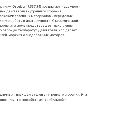
ртикул Osculati 47.557.54) предлагает надежное и
ых двигателей внутреннего сгорания.
ысококачественных материалов и передовых
ильную работу и долговечность. С керамической
азона, эта свеча предотвращает накопление
ю рабочую температуру двигателя, что делает
лей, морских и внедорожных моторов.
зличных типах двигателей внутреннего сгорания. Эта
овления, что способствует стабильной и