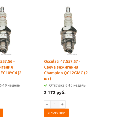
.557.56 -
Osculati 47.557.57 -
Osculati 4
игания
Свеча зажигания
Свечи з
EC10YC4 (2
Champion QC12GMC (2
Champio
шт)
Отгрузк
6-10 недель
Отгрузка 6-10 недель
1 232 ру
2 172 руб.
В КОРЗИ
В КОРЗИНУ