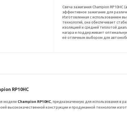
Свеча зажигания Champion RP10HC (а
эффективное зажигание для различн
Изготовленная с использованием в
технологий, она обеспечивает стаб
изоляцией и средней теплотой диап
нагара и поддерживает оптимальну
её отличным выбором для автомоби
mpion RP10HC
ия модели
Champion RP10HC
, предназначенную для использования в ра
воей высококачественной конструкции и продуманной технологии изгот