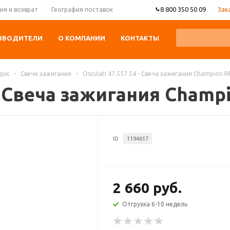
8 800 350 50 09
Зак
ия и возврат
География поставок
ЗВОДИТЕЛИ
О КОМПАНИИ
КОНТАКТЫ
док
-
Свечи зажигания
-
Osculati 47.557.54 - Свеча зажигания Champion R
 - Свеча зажигания Champ
ID
1194617
2 660 руб.
Отгрузка 6-10 недель