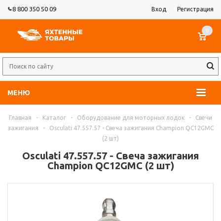
8 800 350 50 09
Вход
Регистрация
0
МЕНЮ
Главная
-
Каталог
-
Оборудование для моторных лодок
-
Свечи
зажигания
-
Osculati 47.557.57 - Свеча зажигания Champion QC12GMC
(2 шт)
Osculati 47.557.57 - Свеча зажигания
Champion QC12GMC (2 шт)