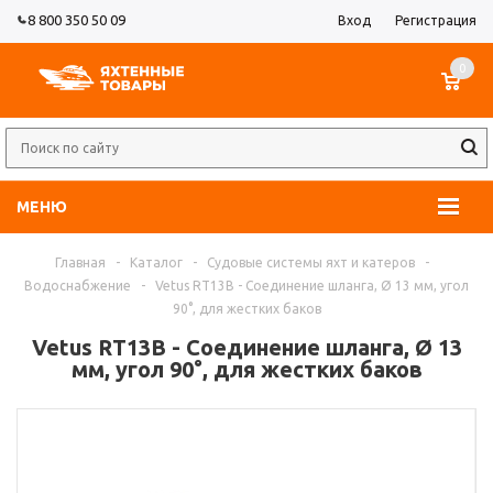
8 800 350 50 09
Вход
Регистрация
0
МЕНЮ
Главная
-
Каталог
-
Судовые системы яхт и катеров
-
Водоснабжение
-
Vetus RT13B - Соединение шланга, Ø 13 мм, угол
90°, для жестких баков
Vetus RT13B - Соединение шланга, Ø 13
мм, угол 90°, для жестких баков